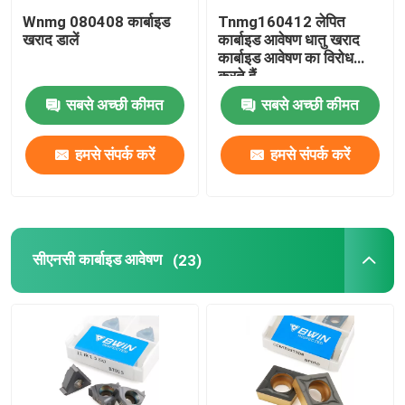
Wnmg 080408 कार्बाइड
Tnmg160412 लेपित
थ्रेड एंड मिल
खराद डालें
कार्बाइड आवेषण धातु खराद
कार्बाइड आवेषण का विरोध
करते हैं
चम्फर एंड मिल
सबसे अच्छी कीमत
सबसे अच्छी कीमत
टंगस्टन कार्बाइड ड्रिल बिट्स
हमसे संपर्क करें
हमसे संपर्क करें
सीएनसी कार्बाइड आवेषण
(23)