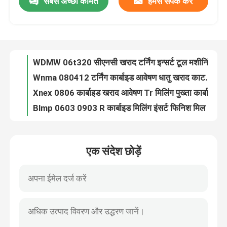
सबसे अच्छी कीमत
हमसे संपर्क करें
WDMW 06t320 सीएनसी खराद टर्निंग इन्सर्ट टूल मशीनिंग कटिंग के लिए
Wnma 080412 टर्निंग कार्बाइड आवेषण धातु खराद काटना सीएनसी कार्बाइड आवेषण
हमारे बारे में
Xnex 0806 कार्बाइड खराद आवेषण Tr मिलिंग पुख्ता कार्बाइड आवेषण
Blmp 0603 0903 R कार्बाइड मिलिंग इंसर्ट फिनिश मिल सीएनसी कटिंग इंसर्ट
कारखाना भ्रमण
TDC 200 रेडियस फेस ग्रूविंग इन्सर्ट शार्प ब्लेड सीएनसी लेथ इन्सर्ट
22ir 22er टर्निंग कार्बाइड इन्सर्ट थ्रेडिंग एक्सटर्नल ISO 3.5 4.0 4.5 5.0 5.5 6.0
गुणवत्ता नियंत्रण
14W कार्बाइड लेथ इन्सर्ट थ्रेडिंग सेल्फ कटिंग इंटरनल टर्निंग हेलिकोल्डल
16er 16ir सीएनसी टर्निंग टूल इन्सर्ट्स बट्रेस कार्बाइड थ्रेडिंग इन्सर्ट
बीएसपीटी 11 19 कार्बाइड लेथ इन्सर्ट वियर रेजिस्टेंस थ्रेड टर्निंग इन्सर्ट्स
संपर्क करें
11.5 NPT कार्बाइड सीएनसी इन्सर्ट्स थ्रेड टर्निंग टूल इन्सर्ट कटिंग मेटल
एक संदेश छोड़ें
16er कार्बाइड लेथ इन्सर्ट 16ir लेथ थ्रेडिंग इन्सर्ट हाई ड्यूरेबिलिटी 10 UN
समाचार
OEM अनुकूलित सीएनसी एंड मिल कटर एल्यूमिनियम मिलिंग 2 इंच बॉल नाक एंड मिल
दो ब्लेड कार्बाइड एंड मिल 0.8 मिमी फ्लैट एंड मिल अच्छी चिकनाई
एक उद्धरण की विनती करे
D10 मिलिंग कटर टूल के लिए 4F सीएनसी कार्बाइड एंड मिल स्टेनलेस स्टील
रिपल रफिंग एंड मिल एल्युमिनियम थ्री ब्लेड अनकोटेड सीएनसी मेटल
टंगस्टन कार्बाइड आवेषण