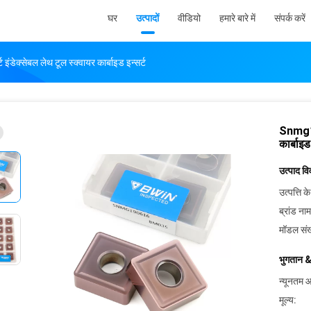
घर
उत्पादों
वीडियो
हमारे बारे में
संपर्क करें
ंडेक्सेबल लेथ टूल स्क्वायर कार्बाइड इन्सर्ट
Snmg120
कार्बाइड 
उत्पाद व
उत्पत्ति के
ब्रांड नाम
मॉडल संख
भुगतान &
न्यूनतम आ
मूल्य: