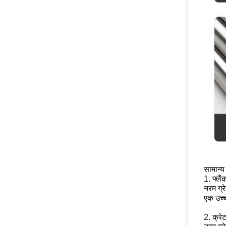
सामान्य 
1. फ्लै
नरम ग्र
एक उच्च
2. क्रे