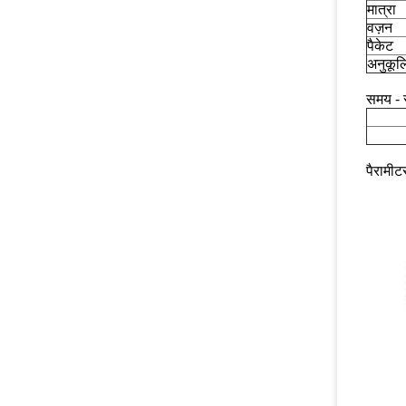
मात्रा
वज़न
पैकेट
अनुकूल
समय - 
पैरामीटर