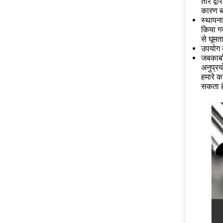
तीर द्व
कारण ब्
स्थापना
किया गय
से घूमता
उपयोग क
जब
कार्
अनुप्रय
हमारे क
सकता है