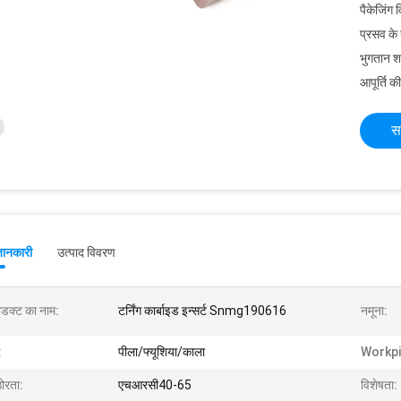
पैकेजिंग 
प्रसव के
भुगतान शर्त
आपूर्ति की
स
जानकारी
उत्पाद विवरण
रोडक्ट का नाम:
टर्निंग कार्बाइड इन्सर्ट Snmg190616
नमूना:
:
पीला/फ्यूशिया/काला
Workpi
ोरता:
एचआरसी40-65
विशेषता: