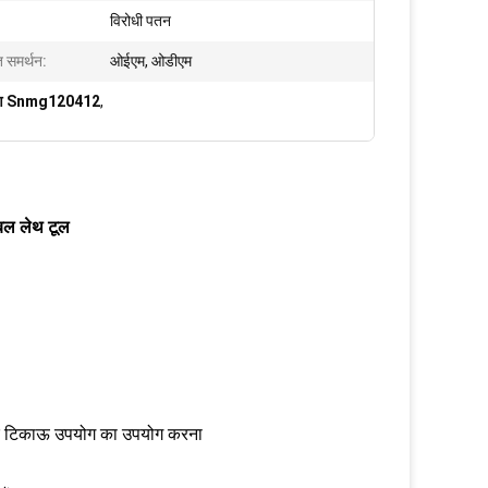
विरोधी पतन
 समर्थन:
ओईएम, ओडीएम
आवेषण Snmg120412
,
बल लेथ टूल
िर और टिकाऊ उपयोग का उपयोग करना