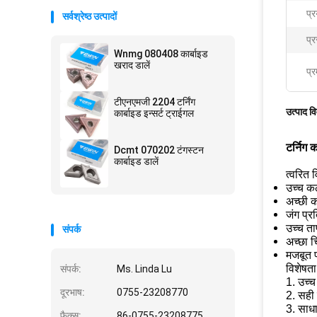
प्र
सर्वश्रेष्ठ उत्पादों
प्
Wnmg 080408 कार्बाइड
खराद डालें
प्र
टीएनएमजी 2204 टर्निंग
उत्पाद व
कार्बाइड इन्सर्ट ट्राईगल
टर्निग
Dcmt 070202 टंगस्टन
कार्बाइड डालें
त्वरित 
उच्च क
अच्छी 
जंग प्र
उच्च ता
संपर्क
अच्छा च
मजबूत प
विशेषता
संपर्क:
Ms. Linda Lu
1. उच्च
दूरभाष:
0755-23208770
2. सही
3. साध
फैक्स:
86-0755-23208775