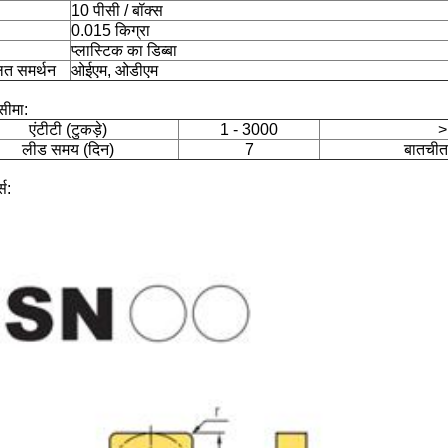
10 पीसी / बॉक्स
0.015 किग्रा
प्लास्टिक का डिब्बा
ित समर्थन
ओईएम, ओडीएम
सीमा:
एंटीटी (टुकड़े)
1 - 3000
>
लीड समय (दिन)
7
बातचीत
्स: