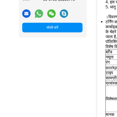
4. इस स
5. धातु
।
विवर
टर्निंग
कार्बाइ
संपर्क करें
के चेहर
जाता है
पॉलिशिं
विशेष व
ब्रैंड
नमूना
रंग
workp
टाइप
सामग्री
प्रसंस
विशेषता
मानक