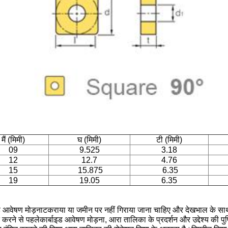
मैं (मिमी)
घ (मिमी)
टी (मिमी)
09
9.525
3.18
12
12.7
4.76
15
15.875
6.35
19
19.05
6.35
ड आवेषण मोड़ना
टकराया या जमीन पर नहीं गिराया जाना चाहिए और देखभाल के सा
 करने से पहले
कार्बाइड आवेषण मोड़ना
, आरा तालिका के प्रदर्शन और उद्देश्य की प