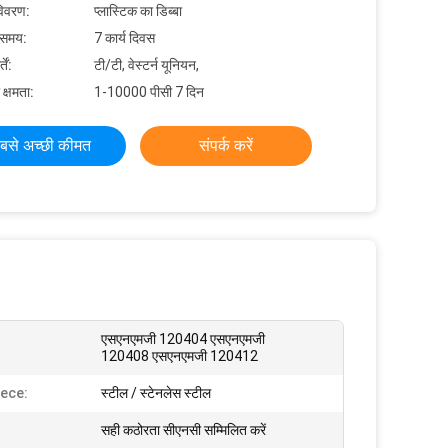
विवरण:
प्लास्टिक का डिब्बा
 समय:
7 कार्य दिवस
ें:
टी/टी, वेस्टर्न यूनियन,
 क्षमता:
1-10000 पीसी 7 दिन
बसे अच्छी कीमत
संपर्क करें
एसएनएमजी 120404 एसएनएमजी
120408 एसएनएमजी 120412
ece:
स्टील / स्टेनलेस स्टील
सही कठोरता सीएनसी सम्मिलित करें