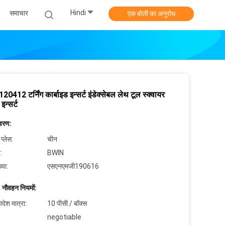
Hindi
समाचार
एक बोली का अनुरोध
412 टर्निंग कार्बाइड इन्सर्ट इंडेक्सेबल लेथ टूल स्क्वायर
इन्सर्ट
िवरण:
 प्लेस:
चीन
:
BWIN
्या:
एसएनएमजी190616
 नौवहन नियमों:
देश मात्रा:
10 पीसी / बॉक्स
negotiable