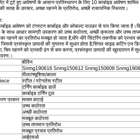
ेट में टूटे हुए आवेषणों के आसान प्रतिस्थापन के लिए 10 कार्बाइड आवेषण शामिल ह
 की सतह के उपचार, अच्छा पहनने के प्रतिरोध, अच्छी रासायनिक स्थिरता।
ण:
 कार्बाइड आवेषण को टंगस्टन कार्बाइड और कोबाल्ट पाउडर से पाप किया जाता है
ड के साथ आधार सामग्री उपकरण को उच्च कठोरता, अच्छी क्रूरता और उच्च तापमा
े का पहनने का प्रतिरोध मजबूत हो जाता है;धीरे-धीरे सिंटरिंग तकनीक को प्रभाव 
, जिससे प्रसंस्कृत उत्पादों की गुणवत्ता में सुधार होता है;सिंगल साइड कटिंग एज 
ग, चिप पहनने को प्रभावी ढंग से कम करना, प्रसंस्कृत उत्पादों की खुरदरापन में
िवरण:
।
बीविन
Snmg190616 Snmg150612 Snmg150608 Snmg1906
पीला/फ्यूशिया/काला
iece
स्टील / स्टेनलेस स्टील
टर्निंग कार्बाइड डालें
कार्बाइड टर्निंग टूल
्करण प्रकार
मध्यम कटाई
उच्च कठोरता
अच्छी कठोरता
मजबूत कठोरता
उच्च तापमान प्रतिरोध
मजबूत प्रभाव प्रतिरोध
आईएसओ