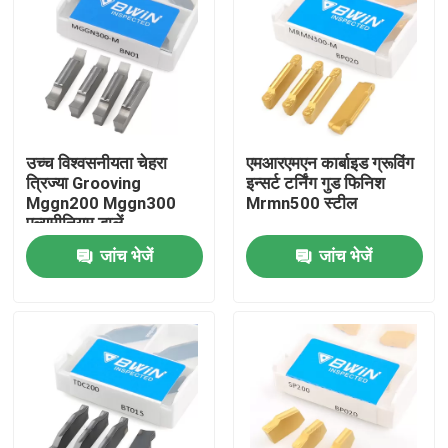
उच्च विश्वसनीयता चेहरा
एमआरएमएन कार्बाइड ग्रूविंग
त्रिज्या Grooving
इन्सर्ट टर्निंग गुड फिनिश
Mggn200 Mggn300
Mrmn500 स्टील
एल्यूमीनियम डालें
जांच भेजें
जांच भेजें
घर
उत्पादों
वीडियो