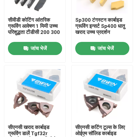
हमारे बारे में
सीवीडी कोटिंग आंतरिक
Sp300 टंगस्टन कार्बाइड
ग्रूविंग आवेषण 1 मिमी उच्च
ग्रूविंग इन्सर्ट Sp400 धातु
परिशुद्धता टीडीसी 200 300
खराद उच्च प्रदर्शन
कारखाना भ्रमण
जांच भेजें
जांच भेजें
गुणवत्ता नियंत्रण
संपर्क करें
समाचार
एक उद्धरण की विनती करे
सीएनसी खराद कार्बाइड
सीएनसी कटिंग टूल्स के लिए
ग्रूविंग डालें Tgf32r
ओईएम सॉलिड कार्बाइड
टंगस्टन कार्बाइड आवेषण