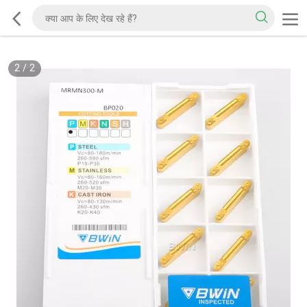
2
/
2