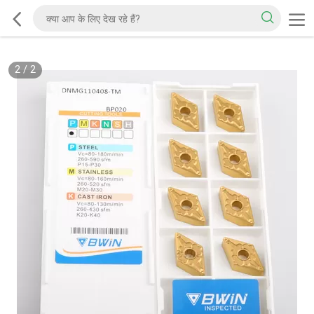
2
/
2