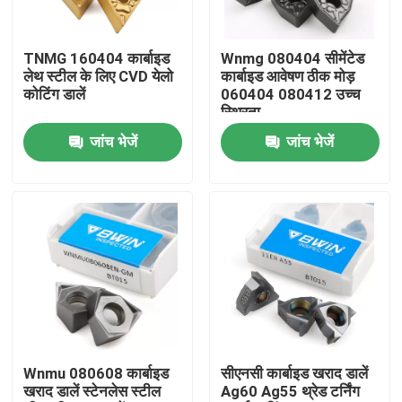
हमारे बारे में
TNMG 160404 कार्बाइड
Wnmg 080404 सीमेंटेड
लेथ स्टील के लिए CVD येलो
कार्बाइड आवेषण ठीक मोड़
कोटिंग डालें
060404 080412 उच्च
कारखाना भ्रमण
स्थिरता
जांच भेजें
जांच भेजें
गुणवत्ता नियंत्रण
संपर्क करें
समाचार
एक उद्धरण की विनती करे
Wnmu 080608 कार्बाइड
सीएनसी कार्बाइड खराद डालें
खराद डालें स्टेनलेस स्टील
Ag60 Ag55 थ्रेड टर्निंग
टंगस्टन कार्बाइड आवेषण