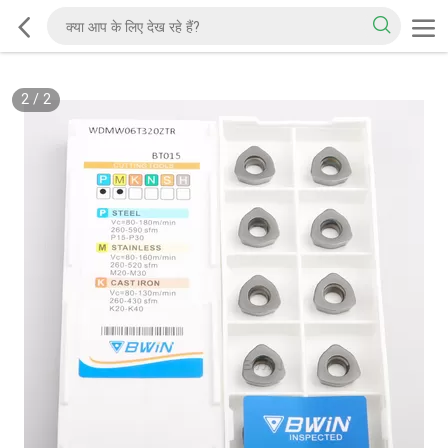
2
/
2