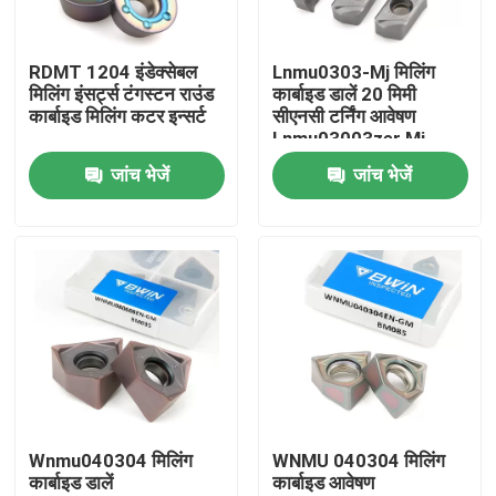
हमारे बारे में
RDMT 1204 इंडेक्सेबल
Lnmu0303-Mj मिलिंग
मिलिंग इंसर्ट्स टंगस्टन राउंड
कार्बाइड डालें 20 मिमी
कार्बाइड मिलिंग कटर इन्सर्ट
सीएनसी टर्निंग आवेषण
कारखाना भ्रमण
Lnmu03003zer Mj
जांच भेजें
जांच भेजें
गुणवत्ता नियंत्रण
संपर्क करें
समाचार
एक उद्धरण की विनती करे
Wnmu040304 मिलिंग
WNMU 040304 मिलिंग
कार्बाइड डालें
कार्बाइड आवेषण
टंगस्टन कार्बाइड आवेषण