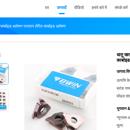
घर
उत्पादों
वीडियो
हमारे बारे में
संपर्क करें
 कार्बाइड आवेषण पायदान लेपित कार्बाइड आवेषण
धातु खर
कार्बाइ
उत्पाद व
उत्पत्ति के
ब्रांड नाम
मॉडल संख
भुगतान &
न्यूनतम आ
मूल्य: