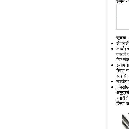
समय - 
सूचना:
सीएनसी
कार्बाइ
काटने क
गिर सकत
स्थापना
किया गय
रूप से 
उपयोग क
जब
सीए
अनुप्रय
हमारी
स
किया जा