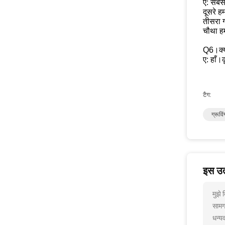
ए: सबसे
दूसरे ह
तीसरा 
चौथा हम
Q6।क्या
ए: हाँ।
टैग:
ग्रूवि
इस उत्
मुझे
सामग
धन्यव