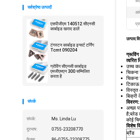
कठ
सर्वश्रेष्ठ उत्पादों
आव
एसपीजीएम 140512 सीएनसी
प्र
कार्बाइड खराद डालें
उत्पाद व
टंगस्टन कार्बाइड इन्सर्ट टर्निंग
Tcmt 090204
ग्रूवि
त्वरित 
ग्रोविंग सीएनसी कार्बाइड
उच्च क
एमजीएमएन 300 सम्मिलित
चिकना
करता है
चिकना 
टिकाऊ 
विस्तृत
बिक्री 
संपर्क
विवरण:
अच्छा प
है;ब्ले
संपर्क:
Ms. Linda Lu
कोई चिप
विशेष 
दूरभाष:
0755-23208770
ब्रैंड
फैक्स:
86-0755-23208775