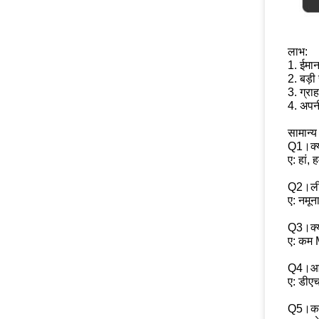
लाभ:
1. ईमान
2. बड़ी 
3. ग्रा
4. अपनी
सामान्य 
Q1।क्या
ए: हां,
Q2।लीड 
ए: नमून
Q3।क्य
ए: कम 
Q4।आप 
ए: डीएच
Q5।कार