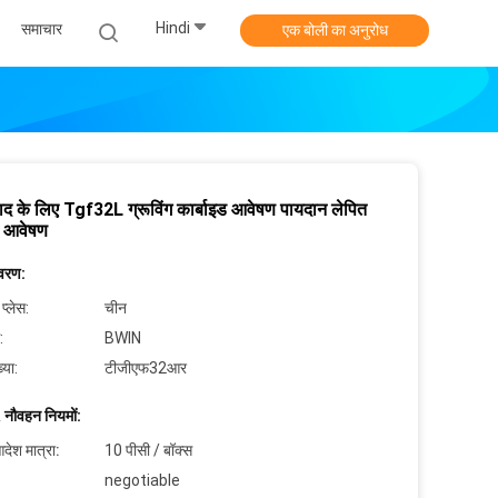
Hindi
समाचार
एक बोली का अनुरोध
ाद के लिए Tgf32L ग्रूविंग कार्बाइड आवेषण पायदान लेपित
ड आवेषण
िवरण:
 प्लेस:
चीन
:
BWIN
्या:
टीजीएफ32आर
 नौवहन नियमों:
देश मात्रा:
10 पीसी / बॉक्स
negotiable