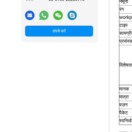
नमूना
रंग
workp
टाइप
संपर्क करें
सामग्री
प्रसंस
विशेषता
मानक
मात्रा
वज़न
पैकेट
स्वनिर्ध