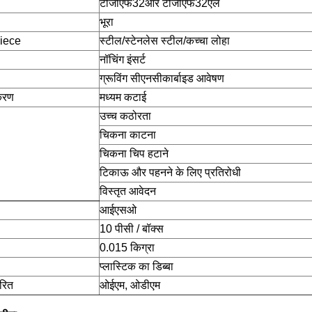
टीजीएफ32आर टीजीएफ32एल
भूरा
iece
स्टील/स्टेनलेस स्टील/कच्चा लोहा
नॉचिंग इंसर्ट
ग्रूविंग सीएनसी
कार्बाइड आवेषण
्करण
मध्यम कटाई
उच्च कठोरता
चिकना काटना
चिकना चिप हटाने
टिकाऊ और पहनने के लिए प्रतिरोधी
विस्तृत आवेदन
आईएसओ
10 पीसी / बॉक्स
0.015 किग्रा
प्लास्टिक का डिब्बा
ारित
ओईएम, ओडीएम