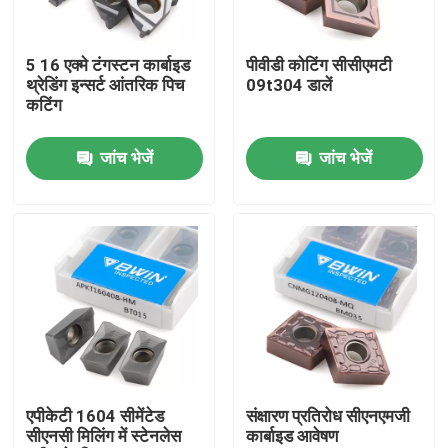
हमारे बारे में
5 16 एक्मे टंगस्टन कार्बाइड
पीवीडी कोटिंग सीसीएमटी
थ्रेडिंग इन्सर्ट आंतरिक पिच
09t304 डालें
कटिंग
कारखाना भ्रमण
जांच भेजें
जांच भेजें
गुणवत्ता नियंत्रण
संपर्क करें
समाचार
एक उद्धरण की विनती करे
एपीकेटी 1604 सीमेंटेड
संक्षारण प्रतिरोध सीएनएमजी
सीएनसी मिलिंग में स्टेनलेस
कार्बाइड आवेषण
टंगस्टन कार्बाइड आवेषण