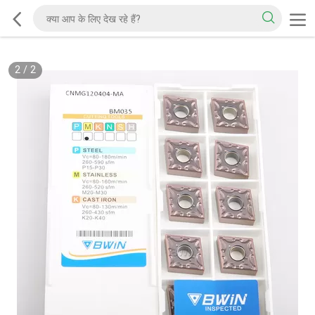
2
/
2